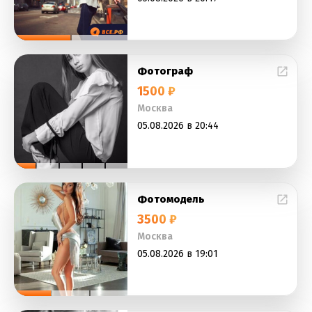
Фотограф
1500 ₽
Москва
05.08.2026 в 20:44
Фотомодель
3500 ₽
Москва
05.08.2026 в 19:01