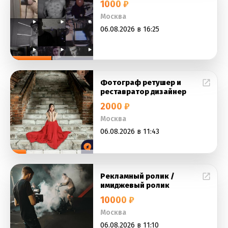
1000 ₽
Москва
06.08.2026 в 16:25
Фотограф ретушер и
реставратор дизайнер
2000 ₽
Москва
06.08.2026 в 11:43
Рекламный ролик /
имиджевый ролик
10000 ₽
Москва
06.08.2026 в 11:10