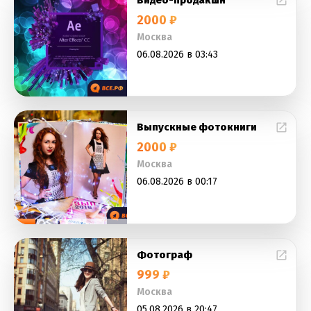
Видео-продакшн
2000 ₽
Москва
06.08.2026 в 03:43
Выпускные фотокниги
2000 ₽
Москва
06.08.2026 в 00:17
Фотограф
999 ₽
Москва
05.08.2026 в 20:47