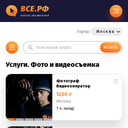
ВСЕ.РФ
БИЗНЕС ОБЪЯВЛЕНИЯ
Город:
Москва
ИСКАТЬ
Услуги. Фото и видеосъемка
Фотограф
Видеооператор
1200 ₽
Москва
1 ч. назад