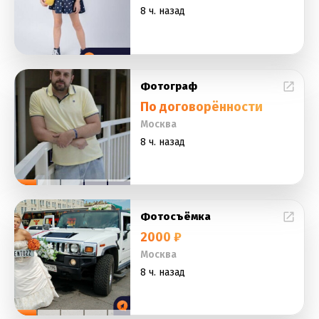
8 ч. назад
Фотограф
По договорённости
Москва
8 ч. назад
Фотосъёмка
2000 ₽
Москва
8 ч. назад