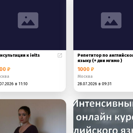
нсультации к ielts
Репетитор по английско
языку (+ дви мгимо )
00 ₽
1000 ₽
сква
Москва
07.2026 в 11:10
28.07.2026 в 09:31