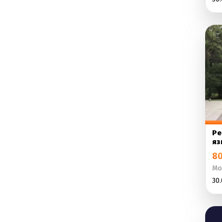
Ре
яз
80
Мо
30.