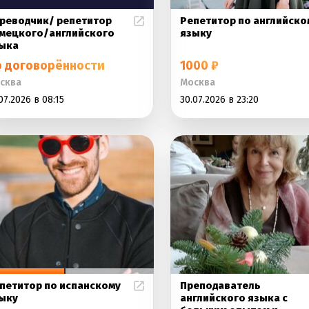
реводчик/ репетитор
Репетитор по английско
мецкого/английского
языку
ыка
о договорённости
1000 ₽
сква
Москва
07.2026 в 08:15
30.07.2026 в 23:20
петитор по испанскому
Преподаватель
ыку
английского языка с