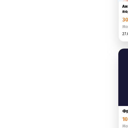
Ан
по
30
Мо
27.
Фр
10
Мо