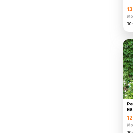
13
Мо
30.
Ре
на
12
Мо
30.