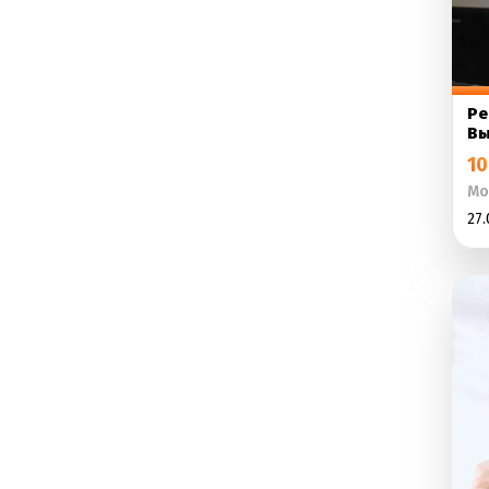
Ре
Вы
10
Мо
27.