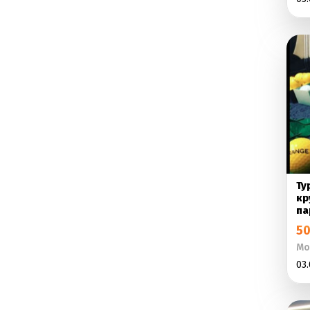
Ту
кр
па
50
Мо
03.