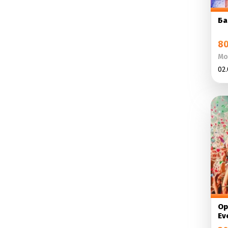
Ба
80
Мо
02.
Ор
Ev