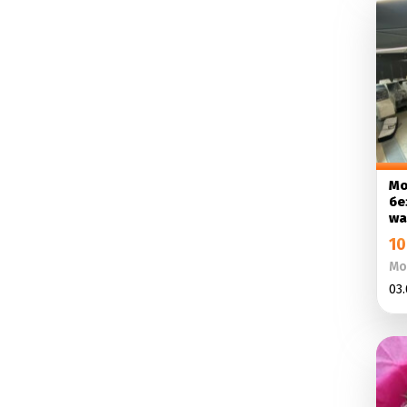
Мо
бе
wa
10
Мо
03.