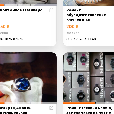
монт очков Таганка до
Ремонт
обуви,изготовление
ключей и т.п
50 ₽
200 ₽
сква
Москва
07.2026 в 17:17
08.07.2026 в 13:40
елир ТЦ Ашан м.
Ремонт техники Garmin,
нтемировская
замена часов на новые