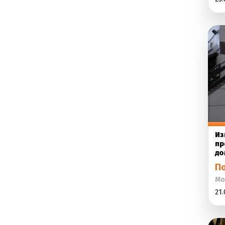
Из
пр
до
П
Мо
21.