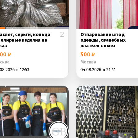
аслет, серьги, кольца
Отпаривание штор,
елирные изделия на
одежды, свадебных
каз
платьев с выез
00 ₽
500 ₽
сква
Москва
08.2026 в 12:53
04.08.2026 в 21:41