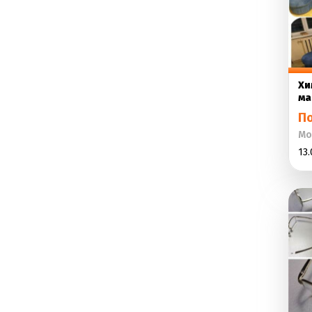
Хи
ма
П
Мо
13.