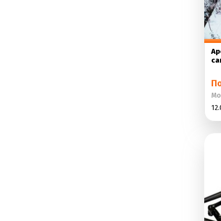
Ар
са
П
Мо
12.