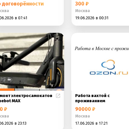
о договорённости
300 ₽
сква
Москва
06.2026 в 07:41
19.06.2026 в 00:31
монт электросамокатов
Работа вахтой с
nebot MAX
проживанием
0 ₽
90000 ₽
сква
Москва
06.2026 в 23:13
17.06.2026 в 17:21