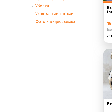
Уборка
На
(р
Уход за животными
Фото и видеосъемка
15
Мо
23.
Ре