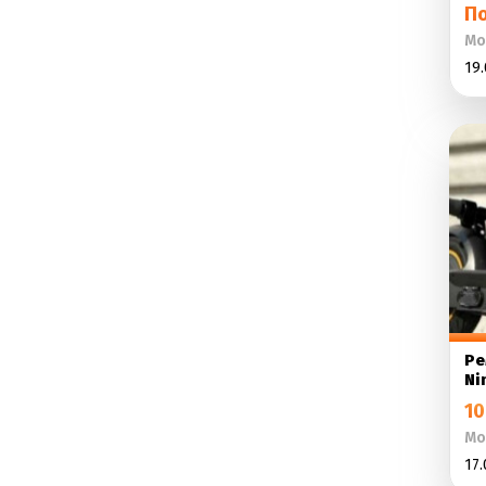
П
Мо
19.
Ре
Ni
10
Мо
17.