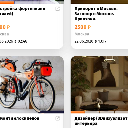
стройка фортепиано
Приворот в Москве.
оялей)
Заговор в Москве.
Привязка.
00 ₽
2500 ₽
сква
Москва
06.2026 в 02:48
22.06.2026 в 13:17
монт велосипедов
Дизайнер/3Dвизуализат
интерьера