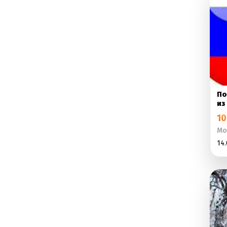
По
из
10
Мо
14.