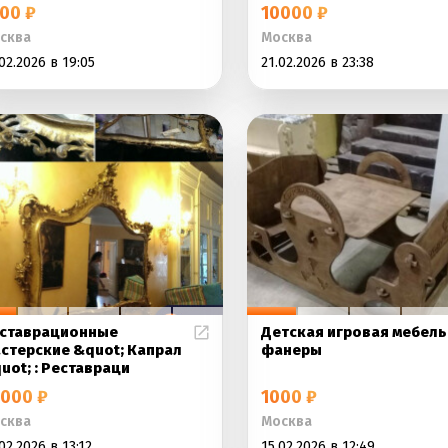
00 ₽
10000 ₽
сква
Москва
02.2026 в 19:05
21.02.2026 в 23:38
ставрационные
Детская игровая мебель
стерские &quot; Капрал
фанеры
uot; : Реставраци
000 ₽
1000 ₽
сква
Москва
02.2026 в 13:12
15.02.2026 в 12:49