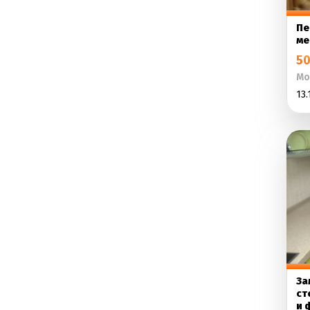
Пе
ме
50
Мо
13.
За
ст
и 