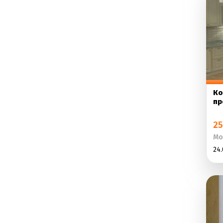
Ко
пр
25
Мо
24.