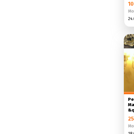
10
Мо
24.
Ре
Ма
&q
25
Мо
18.