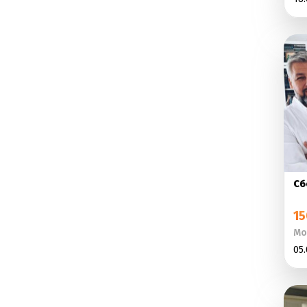
Сб
15
Мо
05.