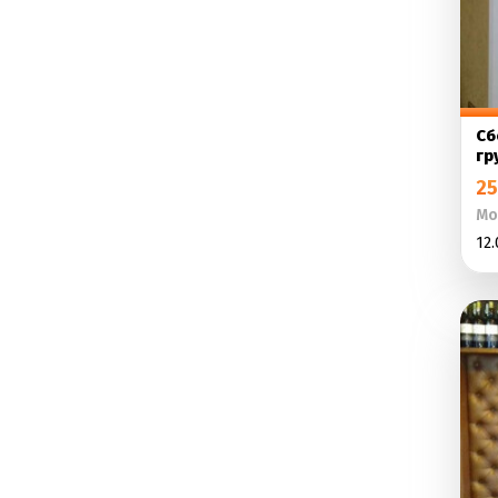
Сб
гр
25
Мо
12.