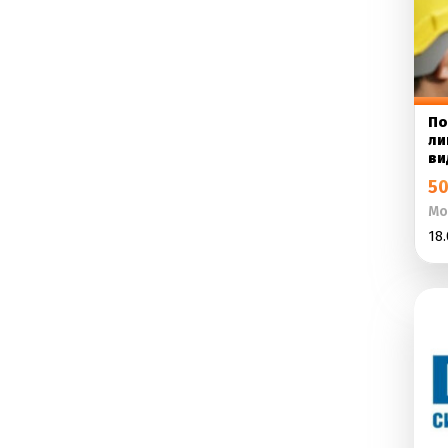
По
ли
ви
50
Мо
18.