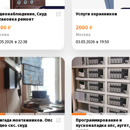
деонаблюдение, Скуд
Услуги охранников
тановка ремонт
00 ₽
2000 ₽
сква
Москва
05.2026 в 22:38
03.05.2026 в 19:50
игада монтажников. Опс
Программирование и
део скс. скуд
пусконаладка апс, аугпт,