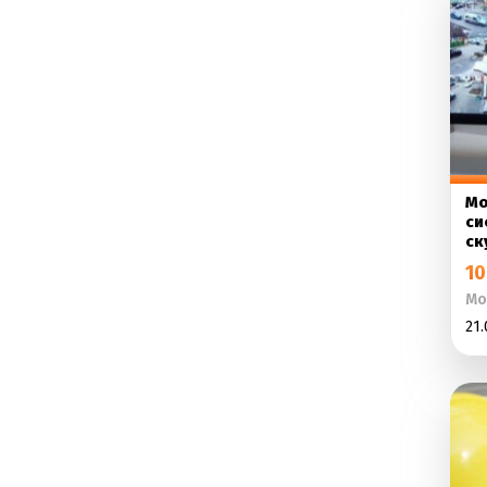
Мо
си
ск
10
Мо
21.