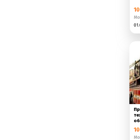
10
Мо
01.
Пр
те
об
10
Мо