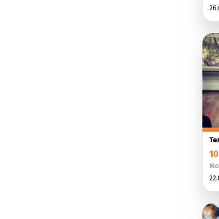
26.
Те
10
Мо
22.