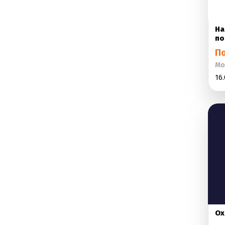
На
по
П
Мо
16.
Ох