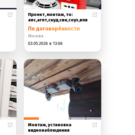
Проект, монтаж, то:
апс,агпт,скуд,свн,соуэ,впв
По договорённости
Москва
03.05.2026 в 13:06
Монтаж, установка
видеонаблюдения