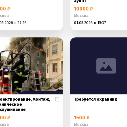
аувпт
00 ₽
10000 ₽
сква
Москва
05.2026 в 17:26
01.05.2026 в 15:37
оектирование, монтаж,
Требуется охранник
хническое
служивание
00 ₽
1500 ₽
сква
Москва